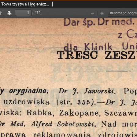
Zdrowie: organ Warsz. Towarzystwa Hygienicznego, poświęcony hygienie publicznej i prywatnej 1908, T. XXIV, z. 6