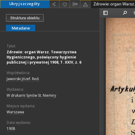
Ukryj szczegóły
Struktura obiektu
Metadane
Tytuł:
Zdrowie: organ Warsz. Towarzystwa
Hygienicznego, poświęcony hygienie
publicznej i prywatnej 1908, T. XXIV, z. 6
Współtwórca:
Jaworski Józef. Red.
Wydawca:
W drukarni Synów St. Niemiry
Miejsce wydania:
Warszawa
Data wydania:
1908