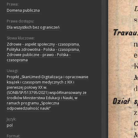
Prawa:
Domena publiczna
Prawa dostępu:
Dla wszystkich bez ograniczeń
Słowa kluczowe:
Zdrowie - aspekt społeczny - czasopisma,
Polityka zdrowotna - Polska - czasopisma,
Zdrowie publiczne - prawo - Polska -
czasopisma
Uwagi:
Projekt „SkanUmed-Digitalizacja i opracowanie
książek i czasopism medycznych z XIX i
pierwszej połowy XX w.
(SONB/SP/513795/2021) współfinansowany ze
środków Ministerstwa Edukacji i Nauki, w
ramach programu „Społeczna
odpowiedzialność nauki”
Język:
pol
Format: