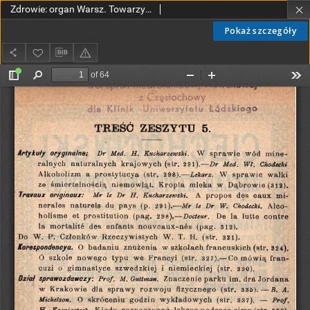
Zdrowie: organ Warsz. Towarzystwa Hygienicznego, poświęcony hygienie publicznej i prywatnej 1908, R. XXIV, z. 5
Pokaż szczegóły