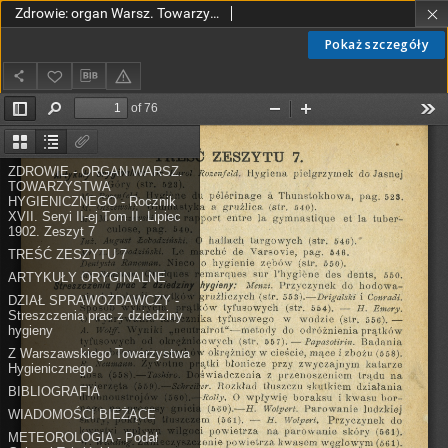
Zdrowie: organ Warsz. Towarzystwa Hygienicznego, poświęcony hygienie publicznej i prywatnej 1902, R. XVII, T. II, z. 7
Pokaż szczegóły