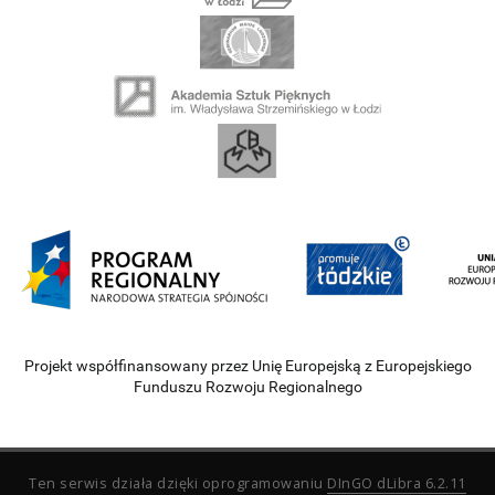
Projekt współfinansowany przez Unię Europejską z Europejskiego
Funduszu Rozwoju Regionalnego
Ten serwis działa dzięki oprogramowaniu
DInGO dLibra 6.2.11