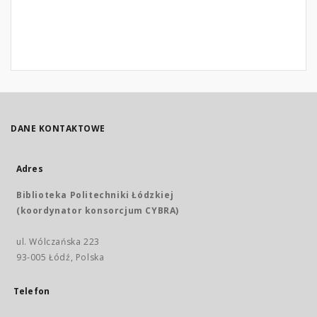
DANE KONTAKTOWE
Adres
Biblioteka Politechniki Łódzkiej
(koordynator konsorcjum CYBRA)
ul. Wólczańska 223
93-005 Łódź, Polska
Telefon