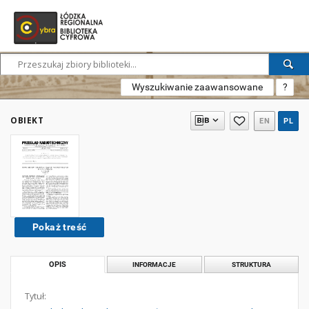
Wyszukiwanie zaawansowane
?
OBIEKT
EN
PL
Pokaż treść
OPIS
INFORMACJE
STRUKTURA
Tytuł: