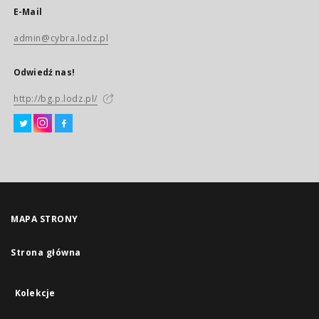
E-Mail
admin@cybra.lodz.pl
Odwiedź nas!
http://bg.p.lodz.pl/
MAPA STRONY
Strona główna
Kolekcje