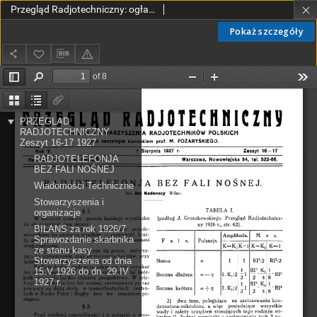
Przegląd Radjotechniczny: ogłaszany staraniem Sekcji Radiotechnicznej Stow. Elektr. Polskich R. V z. 16-17 (1927)
Pokaż szczegóły