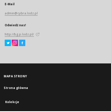
E-Mail
admin@cybra.lodz.pl
Odwiedź nas!
http://bg.p.lodz.pl/
MAPA STRONY
Strona główna
Kolekcje