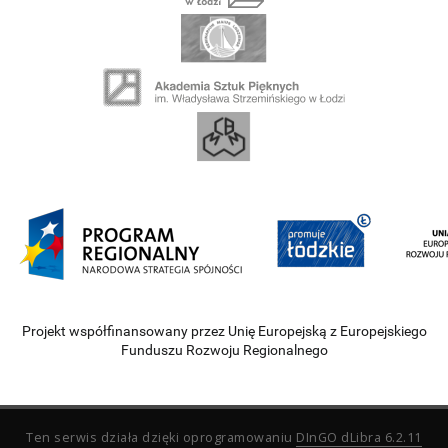
Projekt współfinansowany przez Unię Europejską z Europejskiego
Funduszu Rozwoju Regionalnego
Ten serwis działa dzięki oprogramowaniu
DInGO dLibra 6.2.11