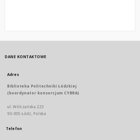
DANE KONTAKTOWE
Adres
Biblioteka Politechniki Łódzkiej
(koordynator konsorcjum CYBRA)
ul. Wólczańska 223
93-005 Łódź, Polska
Telefon