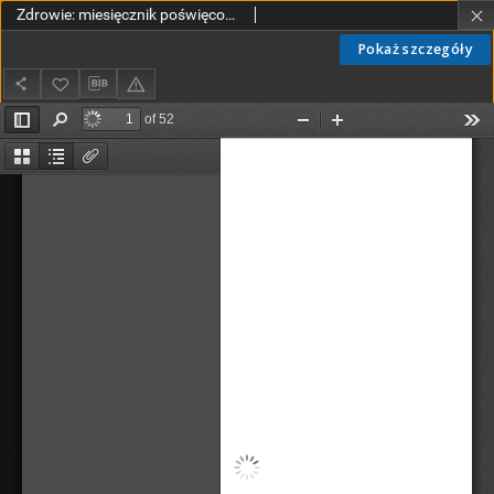
Zdrowie: miesięcznik poświęcony hygienie publicznej i prywatnej 1892, T. VIII, styczeń
Pokaż szczegóły