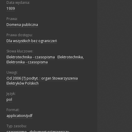
Data wydania:
1939
Prawa:
Domena publiczna
Prawa dostępu:
Dla wszystkich bez ograniczeń
Słowa kluczowe:
Elektrotechnika - czasopisma
;
Elektrotechnika,
Elektronika - czasopisma
Uwagi:
Od 2006 [?] podtyt. : organ Stowarzyszenia
Elektryków Polskich
Język:
pol
Format:
application/pdf
Typ zasobu:
czasopismo
;
dokument piśmienniczy