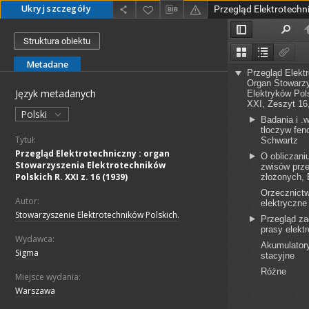
Ukryj szczegóły
Struktura obiektu
Metadane
Język metadanych
Polski
Tytuł:
Przegląd Elektrotechniczny : organ
Stowarzyszenia Elektrotechników
Polskich R. XXI z. 16 (1939)
Autor:
Stowarzyszenie Elektrotechników Polskich.
Wydawca:
Sigma
Miejsce wydania:
Warszawa