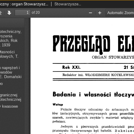
Przegląd Elektrotechniczny : organ Stowarzyszenia Elektrotechników Polskich R. XXI z. 16 (1939)
Stowarzyszenie Elektrotechników Polskich.