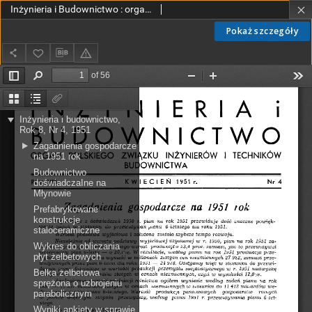
Inżynieria i Budownictwo : organ Związku Polskich Inżynierów Budowlanych R. VIII nr. 4 (1951)
Pokaż szczegóły