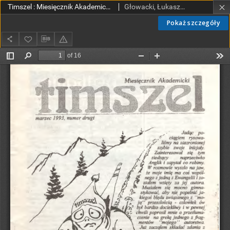
Timszel : Miesięcznik Akademicki nr 2/1993
Głowacki, Łukasz, red. nacz.
Pokaż szczegóły