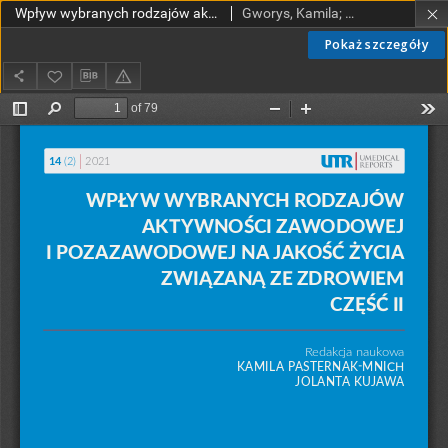
Wpływ wybranych rodzajów aktywności zawodowej i pozazawoodowej na jakość życia związaną ze zdrowiem. Część II
Gworys, Kamila; Śmieszek, Marta; Puzder, Anna; Zwoliński, Tomasz; Pawlak, Olga; Pawlikowska, Małgorzata; Pietrzak, Beata; Lis-Studniarska, Dorota; Chrzanowska-Rydz, Marta; Chojnacka, Wiktoria
Pokaż szczegóły