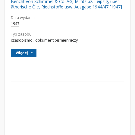
Bericht von Schimmel & Co. AG, Miltitz bz. Leipzig, über
ätherische Öle, Riechstoffe usw. Ausgabe 1944/47 [1947]
Data wydania:
1947
Typ zasobu:
czasopismo
;
dokument piśmienniczy
Więcej