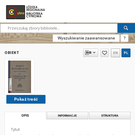
Wyszukiwanie zaawansowane
?
OBIEKT
EN
PL
Pokaż treść
OPIS
INFORMACJE
STRUKTURA
Tytuł: