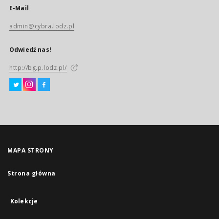
E-Mail
admin@cybra.lodz.pl
Odwiedź nas!
http://bg.p.lodz.pl/
MAPA STRONY
Strona główna
Kolekcje