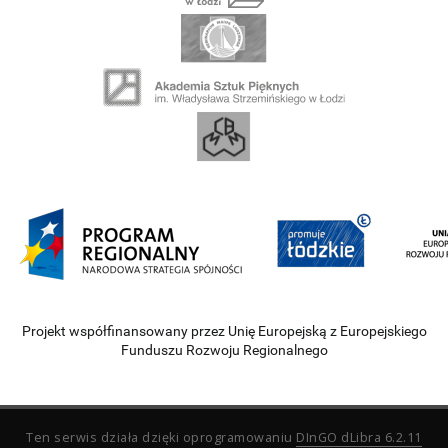
Projekt współfinansowany przez Unię Europejską z Europejskiego
Funduszu Rozwoju Regionalnego
Ten serwis działa dzięki oprogramowaniu
DInGO dLibra 6.2.11