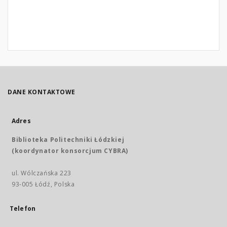
DANE KONTAKTOWE
Adres
Biblioteka Politechniki Łódzkiej
(koordynator konsorcjum CYBRA)
ul. Wólczańska 223
93-005 Łódź, Polska
Telefon