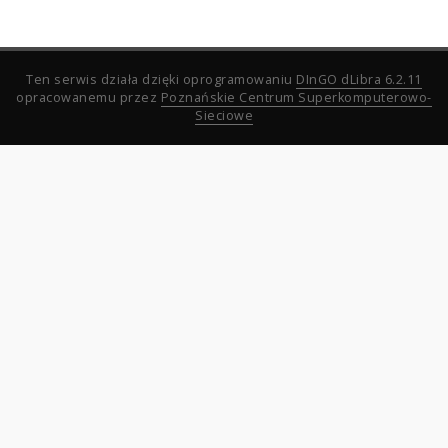
Ten serwis działa dzięki oprogramowaniu
DInGO dLibra 6.2.11
opracowanemu przez
Poznańskie Centrum Superkomputerowo-
Sieciowe