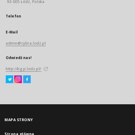
93-005 Łódź, Polska
Telefon
E-Mail
admin@cybra.lodz.pl
Odwiedź nas!
http://bg.p.lodz.pl/
MAPA STRONY
Strona główna