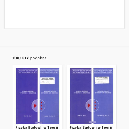
OBIEKTY
podobne
Fizyka Budowli w Teorii
Fizyka Budowli w Teorii
Fi