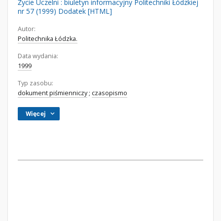
Życie Uczelni : biuletyn informacyjny Politechniki Łódzkiej
nr 57 (1999) Dodatek [HTML]
Autor:
Politechnika Łódzka.
Data wydania:
1999
Typ zasobu:
dokument piśmienniczy
;
czasopismo
Więcej