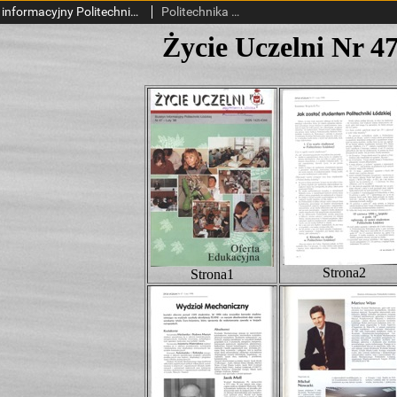
Życie Uczelni : biuletyn informacyjny Politechniki Łódzkiej nr 47 (1998) [HTML]
Politechnika Łódzka.