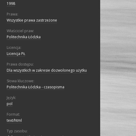
1998
Prawa:
Wszystkie prawa zastrzeżone
Właściciel praw:
Politechnika Łódzka
Licencja:
Licencja PŁ
Prawa dostępu:
Dla wszystkich w zakresie dozwolonego użytku
Słowa kluczowe:
Politechnika Łódzka - czasopisma
Język:
pol
Format:
text/html
Typ zasobu: