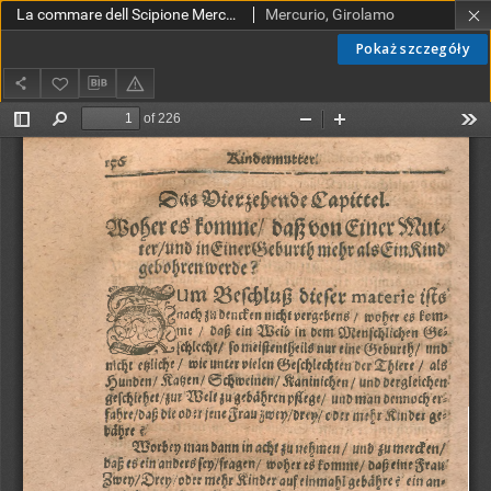
La commare dell Scipione Mercurio. Kindermutter, oder Hebammen Buch worinnen von dem wunderbaren Werck der Empfängnüss und Geburth eines Menschen
Mercurio, Girolamo
Pokaż szczegóły