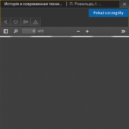
Исторія и современная техника строительнаго искусства : Томь I [1901]
П. Ровальдъ; I. Фаульвассеръ; Т. Шварце; Г. Шурцъ; Г. Збе
Pokaż szczegóły