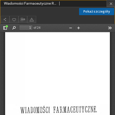
Wiadomości Farmaceutyczne R.XII, z.1 (1885)
Pokaż szczegóły