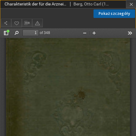
Charakteristik der für die Arzneikunde und Technik wichtigsten Pflanzen-Gattungen in illustrationen : auf hundert in Stein gravierten Tafeln nebst erläuterndem Texte oder Atlas zur pharmazeutischen Botanik / von Otto Berg Charakteristik der für die Arzneikunde und Technik wichtigsten Pflanzen-Gattungen in illustrationen : auf hundert in Stein gravierten Tafeln nebst erläuterndem Texte oder Atlas zur pharmazeutischen Botanik / von Otto Berg
Berg, Otto Carl (1815-1866)
Pokaż szczegóły