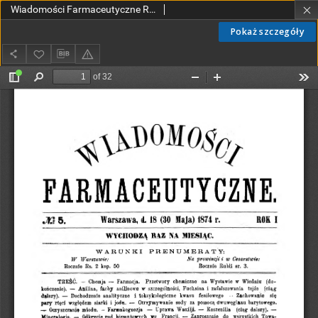
Wiadomości Farmaceutyczne R.III, z.5 (1876)
Pokaż szczegóły