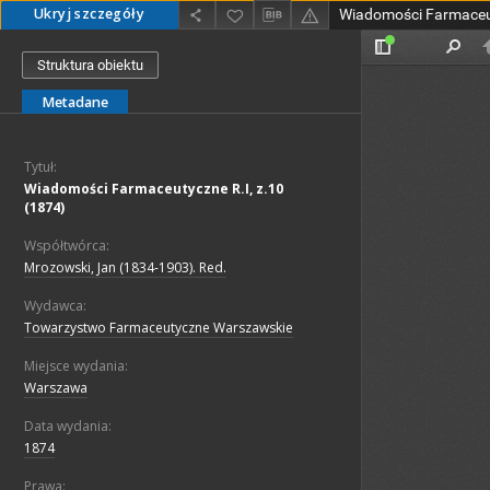
Ukryj szczegóły
Wiadomości Farmaceut
Struktura obiektu
Metadane
Tytuł:
Wiadomości Farmaceutyczne R.I, z.10
(1874)
Współtwórca:
Mrozowski, Jan (1834-1903). Red.
Wydawca:
Towarzystwo Farmaceutyczne Warszawskie
Miejsce wydania:
Warszawa
Data wydania:
1874
Prawa: