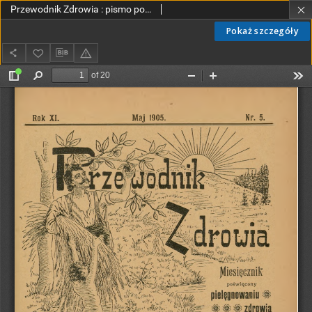
Przewodnik Zdrowia : pismo poświęcone pielęgnowaniu zdrowia i sposobowi życia według praw i wskazówek przyrody, R.XI, Nr 5, (1905)
Pokaż szczegóły