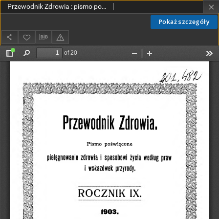
Przewodnik Zdrowia : pismo poświęcone pielęgnowaniu zdrowia i sposobowi życia według praw i wskazówek przyrody, R.IX, Nr 1 i 2, (1903)
Pokaż szczegóły