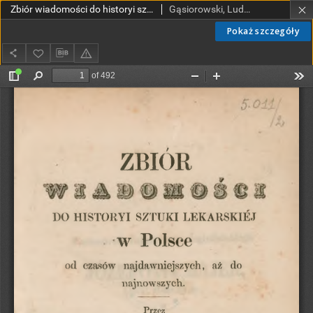
Zbiór wiadomości do historyi sztuki lekarskiéj w Polsce od czasów najdawniejszych, aż do najnowszych. T. 2 / przez Ludwika Gąsiorowskiego Zbiór wiadomości do historyi sztuki lekarskiéj w Polsce od czasów najdawniejszych, aż do najnowszych. T. 2 / przez Ludwika Gąsiorowskiego
Gąsiorowski, Ludwik (1807-1863)
Pokaż szczegóły