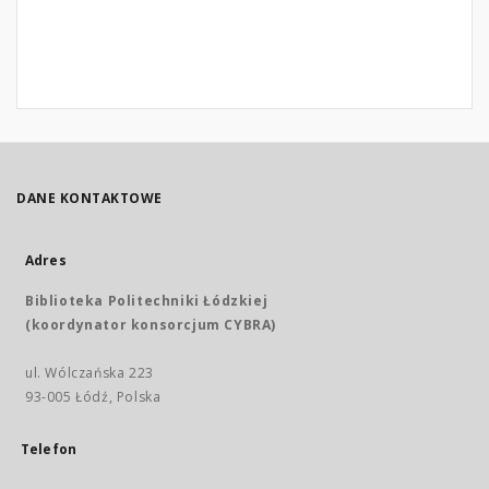
DANE KONTAKTOWE
Adres
Biblioteka Politechniki Łódzkiej
(koordynator konsorcjum CYBRA)
ul. Wólczańska 223
93-005 Łódź, Polska
Telefon