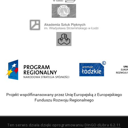
Projekt współfinansowany przez Unię Europejską z Europejskiego
Funduszu Rozwoju Regionalnego
Ten serwis działa dzięki oprogramowaniu
DInGO dLibra 6.2.11