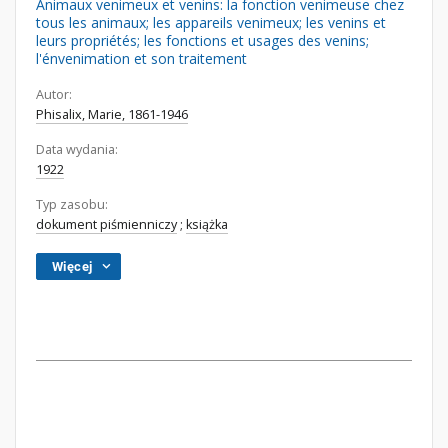
Animaux venimeux et venins: la fonction venimeuse chez
tous les animaux; les appareils venimeux; les venins et
leurs propriétés; les fonctions et usages des venins;
l'énvenimation et son traitement
Autor:
Phisalix, Marie, 1861-1946
Data wydania:
1922
Typ zasobu:
dokument piśmienniczy
;
książka
Więcej