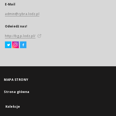
E-Mail
admin@cybra.lodz.pl
Odwiedź nas!
http://bg.p.lodz.pl/
MAPA STRONY
Strona główna
Kolekcje