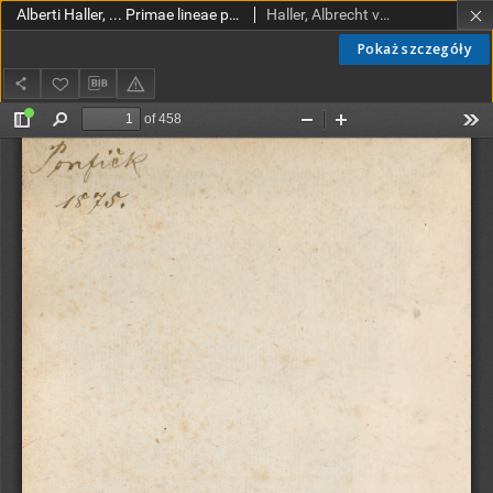
Alberti Haller, ... Primae lineae physiologiae in usum praelectionum academicarum
Haller, Albrecht von (1708–1777)
Pokaż szczegóły