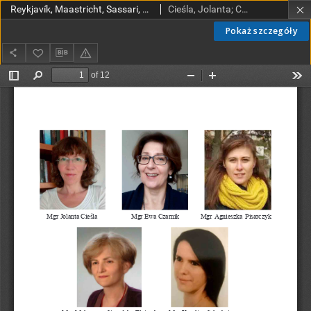
Reykjavík, Maastricht, Sassari, Londyn – które z rozwiązań stosowanych w bibliotekach europejskichmożna przenieść do naszej praktyki – obserwacje bibliotekarzy z wyjazdów szkoleniowych w ramach programu Erasmus+
Cieśla, Jolanta; Czarnik, Ewa; Pisarczyk, Agnieszka; Sieradzka-Fleituch, Małgorzata; Szlachcic, Karolina
Pokaż szczegóły