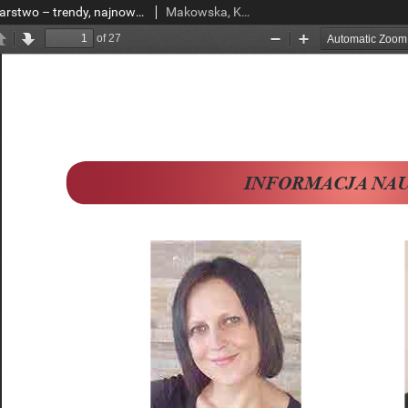
Współczesne bibliotekarstwo – trendy, najnowsze technologie i ich użyteczność – prezentowane przez światowe biblioteki
Makowska, Klaudia; Cywińska, Karolina