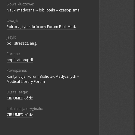
Słowa kluczowe:
Nauki medyczne -- biblioteki -- czasopisma.
Uwagi:
Półrocz.; tytuł skrócony Forum Bibl. Med.
Język:
pol, streszcz. ang.
Format:
application/pdf
Powiązania:
Kontynuuje: Forum Bibliotek Medycznych =
Medical Library Forum
Digitalizacja:
CIB UMED Łódź
Lokalizacja oryginału:
CIB UMED Łódź