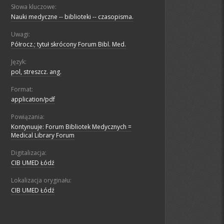
Słowa kluczowe:
Nauki medyczne -- biblioteki -- czasopisma.
Uwagi:
Półrocz.; tytuł skrócony Forum Bibl. Med.
Język:
pol, streszcz. ang.
Format:
application/pdf
Powiązania:
Kontynuuje: Forum Bibliotek Medycznych =
Medical Library Forum
Digitalizacja:
CIB UMED Łódź
Lokalizacja oryginału:
CIB UMED Łódź