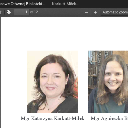
Wybrane wystawy czasowe Głównej Biblioteki Lekarskiej
Karkutt-Miłek, Katarzyna; Bojko, Agnieszka; Giermaziak, Wojciech