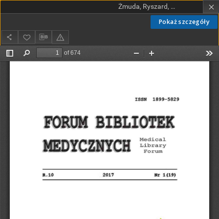
Żmuda, Ryszard, red. nacz.
Pokaż szczegóły