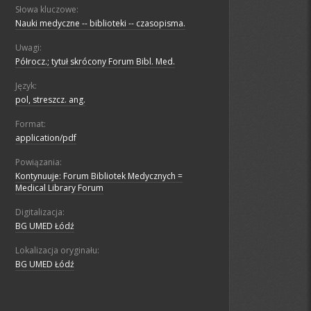
Słowa kluczowe:
Nauki medyczne -- biblioteki -- czasopisma.
Uwagi:
Półrocz.; tytuł skrócony Forum Bibl. Med.
Język:
pol, streszcz. ang.
Format:
application/pdf
Powiązania:
Kontynuuje: Forum Bibliotek Medycznych =
Medical Library Forum
Digitalizacja:
BG UMED Łódź
Lokalizacja oryginału:
BG UMED Łódź