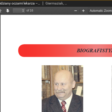
Henryk Beck – światwidziany oczami lekarza – premiera albumu oraz otwarcie wystawy akwarel „Kroniki obrazkowe”
Giermaziak, Wojciech; Bójko, Agnieszka