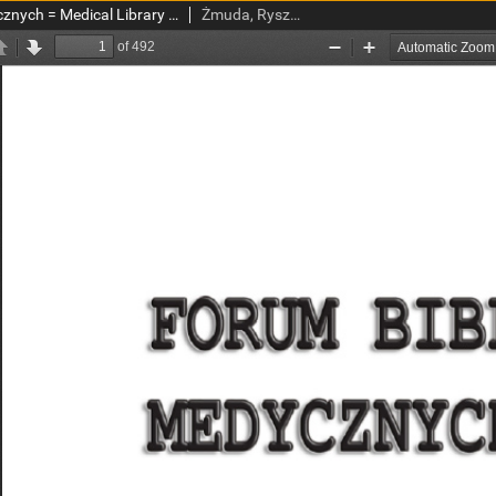
Forum Bibliotek Medycznych = Medical Library Forum 2016 R. 9 nr 2(18)
Żmuda, Ryszard, red. nacz.