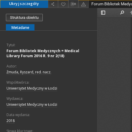
Ukryj szczegóły
Struktura obiektu
Metadane
Tytuł:
Forum Bibliotek Medycznych = Medical
Library Forum 2016 R. 9 nr 2(18)
Autor:
Żmuda, Ryszard, red. nacz.
Współtwórca:
Uniwersytet Medyczny w Łodzi
Wydawca:
Uniwersytet Medyczny w Łodzi
Data wydania:
2018
Słowa kluczowe: