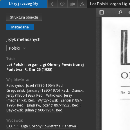
Ukryj szczegóły
Struktura obiektu
Metadane
Język metadanych
Polski
Tytuł:
Lot Polski : organ Ligi Obrony Powietrznej
Państwa. R. 3 nr 25 (1925)
Współtwórca:
Relidzyński, Józef (1886-1964). Red.
;
Grzędziński, January (1890-1975). Red.
;
Osiński,
Jerzy (1906-1982). Red.
;
Witkowski, Jerzy
(mechanika). Red.
;
Wyrzykowski, Zenon (1897-
1996). Red.
;
Jungraw, Józef (1897-1952). Red.
;
Baykowski, Julian (1900-1984). Red.
Wydawca:
L.O.P.P.
;
Liga Obrony Powietrznej Państwa
;