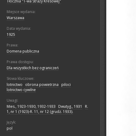
Tłocznia "T-wa Straży Kresowej"
Miejsce wydania:
Warszawa
Data wydania:
1925
Prawa:
Domena publiczna
Prawa dostępu:
Dla wszystkich bez ograniczeń
Słowa kluczowe:
lotnictwo
;
obrona powietrzna
;
piloci
;
lotnictwo cywilne
Uwagi:
Mies., 1923-1930, 1932-1933
;
Dwutyg., 1931
;
R.
1, nr 1 (1923)-R. 11, nr 12 (grudz. 1933).
Język:
pol