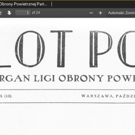
Lot Polski : organ Ligi Obrony Powietrznej Państwa. R. 3 nr 25 (1925)