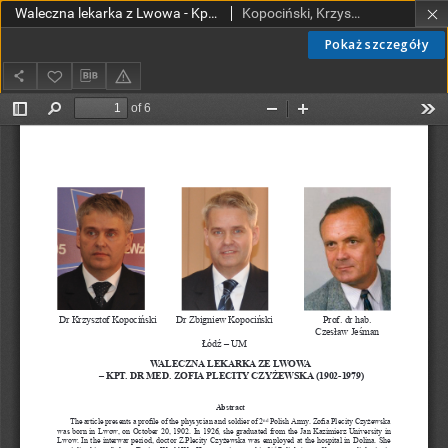
Waleczna lekarka z Lwowa - Kpt.Dr Med. Zofia Plecity Czyżewska (1902-1979)
Kopociński, Krzysztof; Kopociński, Zbigniew, Jeśmian, Zbigniew
Pokaż szczegóły