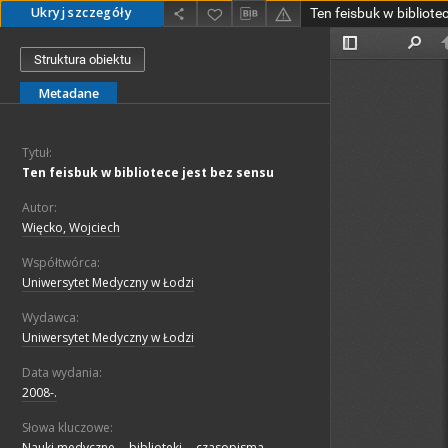
Ukryj szczegóły
Ten feisbuk w bibliote
Struktura obiektu
Metadane
Tytuł:
Ten feisbuk w bibliotece jest bez sensu
Autor:
Więcko, Wojciech
Współtwórca:
Uniwersytet Medyczny w Łodzi
Wydawca:
Uniwersytet Medyczny w Łodzi
Data wydania:
2008-.
Słowa kluczowe:
Nauki medyczne -- biblioteki -- czasopisma.