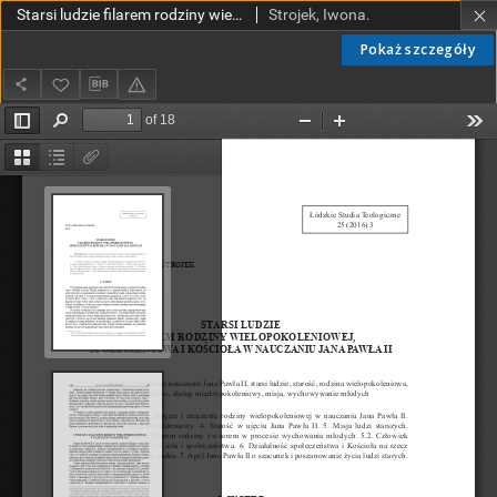
Starsi ludzie filarem rodziny wielopokoleniowej, społeczeństwa i Kościoła w nauczaniu Jana Pawła II
Strojek, Iwona.
Pokaż szczegóły