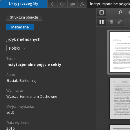
Ukryj szczegóły
Instytucjonalne pojęci
Struktura obiektu
Metadane
Język metadanych
Polski
Tytuł:
Instytucjonalne pojęcie sekty
Autor:
Stasiak, Bartłomiej.
Wydawca:
Wyższe Seminarium Duchowne
Miejsce wydania:
Łódź
Data wydania:
2016