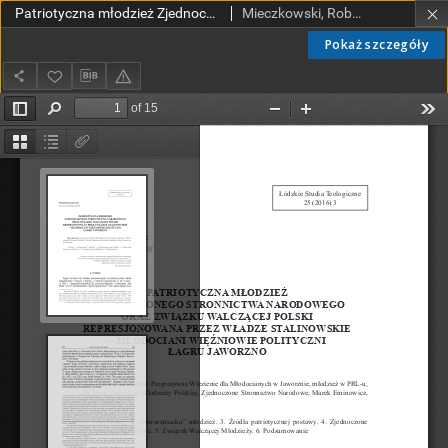
Patriotyczna młodzież Zjednoczonego Stronnictwa Narodowego oraz Związku Walczącej Polski represjonowana przez władze stalinowskie – Młodociani Więźniowie Polityczni Łagru Jaworzno
Mieczkowski, Robert.
Pokaż szczegóły