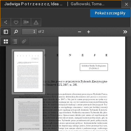
Jadwiga P o t r z e s z c z, Idea prawa w orzecznictwie Trybunału Konstytucyjnego, Lublin: Towarzystwo Naukowe KUL 2007 (recenzja)
Gałkowski, Tomasz, CP.
Pokaż szczegóły