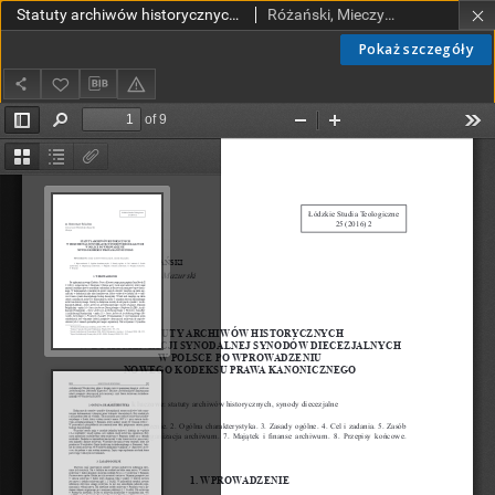
Statuty archiwów historycznych w dokumentacji synodalnej synodów diecezjalnych w Polsce po wprowadzeniu nowego Kodeksu Prawa Kanonicznego
Różański, Mieczysław, ks.
Pokaż szczegóły