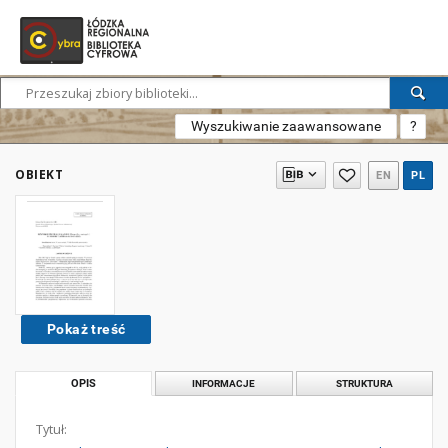
Wyszukiwanie zaawansowane
?
OBIEKT
EN
PL
Pokaż treść
OPIS
INFORMACJE
STRUKTURA
Tytuł: