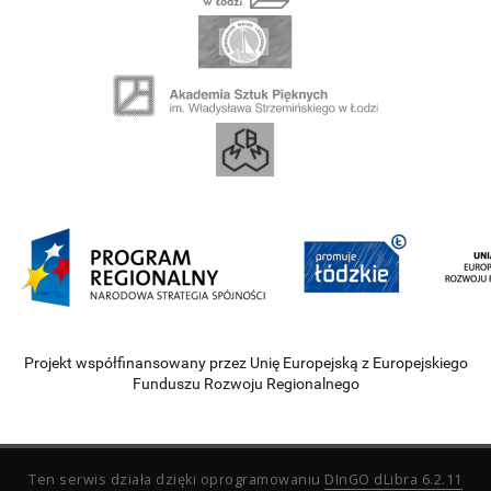
Projekt współfinansowany przez Unię Europejską z Europejskiego
Funduszu Rozwoju Regionalnego
Ten serwis działa dzięki oprogramowaniu
DInGO dLibra 6.2.11