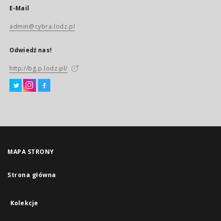
E-Mail
admin@cybra.lodz.pl
Odwiedź nas!
http://bg.p.lodz.pl/
MAPA STRONY
Strona główna
Kolekcje