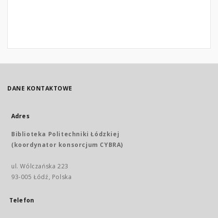
DANE KONTAKTOWE
Adres
Biblioteka Politechniki Łódzkiej
(koordynator konsorcjum CYBRA)
ul. Wólczańska 223
93-005 Łódź, Polska
Telefon