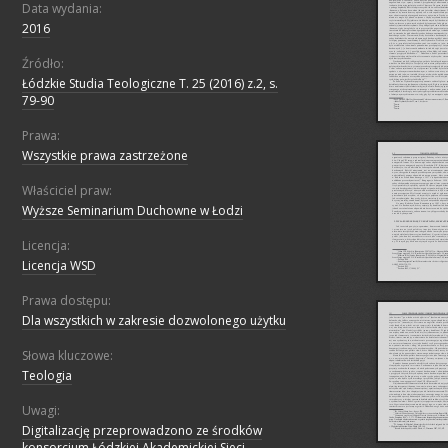
Data wydania:
2016
Źródło:
Łódzkie Studia Teologiczne T. 25 (2016) z.2, s.
79-90
Prawa:
Wszystkie prawa zastrzeżone
Właściciel praw:
Wyższe Seminarium Duchowne w Łodzi
Licencja:
Licencja WSD
Prawa dostępu:
Dla wszystkich w zakresie dozwolonego użytku
Słowa kluczowe:
Teologia
Uwagi:
Digitalizację przeprowadzono ze środków
konsorcjum Łódzkiej Akademickiej Sieci