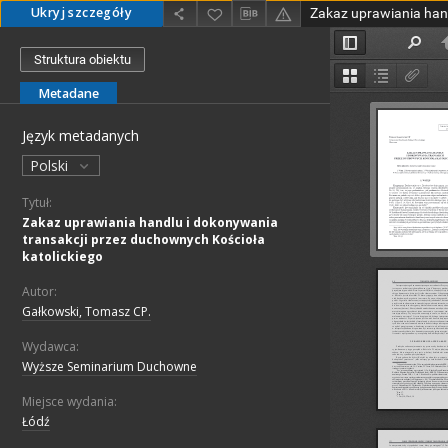
Ukryj szczegóły
Struktura obiektu
Metadane
Język metadanych
Polski
Tytuł:
Zakaz uprawiania handlu i dokonywania
transakcji przez duchownych Kościoła
katolickiego
Autor:
Gałkowski, Tomasz CP.
Wydawca:
Wyższe Seminarium Duchowne
Miejsce wydania:
Łódź