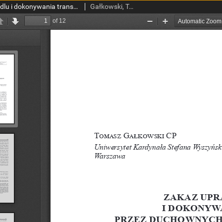
Zakaz uprawiania handlu i dokonywania transakcji przez duchownych Kościoła katolickiego
Gałkowski, Tomasz CP.