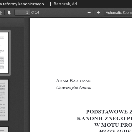
Podstawowe założenia reformy kanonicznego procesu małżeńskiego w motu proprio Franciszka „Mitis Iudex Dominus Iesus”
Bartczak, Adam.