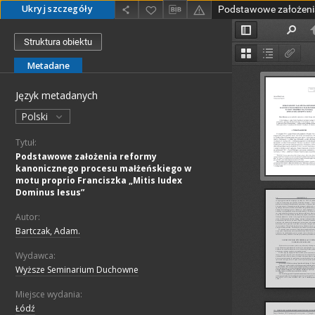
Ukryj szczegóły
Struktura obiektu
Metadane
Język metadanych
Polski
Tytuł:
Podstawowe założenia reformy
kanonicznego procesu małżeńskiego w
motu proprio Franciszka „Mitis Iudex
Dominus Iesus”
Autor:
Bartczak, Adam.
Wydawca:
Wyższe Seminarium Duchowne
Miejsce wydania:
Łódź