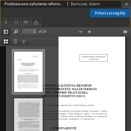
Podstawowe założenia reformy kanonicznego procesu małżeńskiego w motu proprio Franciszka „Mitis Iudex Dominus Iesus”
Bartczak, Adam.
Pokaż szczegóły