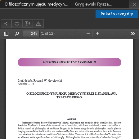
O filozoficznym ujęciu medycyny przez Stanisława Trzebińskiego
Gryglewski Ryszard
Pokaż szczegóły