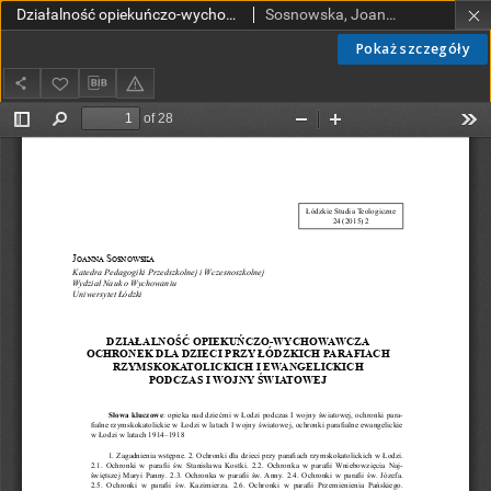
Działalność opiekuńczo-wychowawcza ochronek dla dzieci przy łódzkich parafiach rzymskokatolickich i ewangelickich podczas I wojny światowej
Sosnowska, Joanna.
Pokaż szczegóły