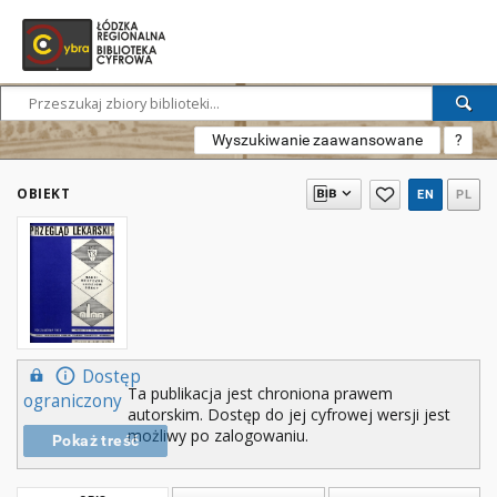
Wyszukiwanie zaawansowane
?
OBIEKT
EN
PL
Dostęp
Ta publikacja jest chroniona prawem
ograniczony
autorskim. Dostęp do jej cyfrowej wersji jest
możliwy po zalogowaniu.
Pokaż treść