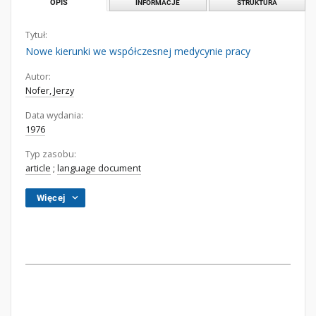
OPIS
INFORMACJE
STRUKTURA
Tytuł:
Nowe kierunki we współczesnej medycynie pracy
Autor:
Nofer, Jerzy
Data wydania:
1976
Typ zasobu:
article
;
language document
Więcej