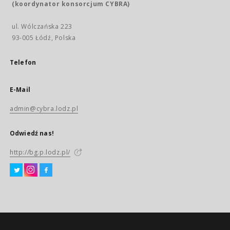
(koordynator konsorcjum CYBRA)
ul. Wólczańska 223
93-005 Łódź, Polska
Telefon
E-Mail
admin@cybra.lodz.pl
Odwiedź nas!
http://bg.p.lodz.pl/