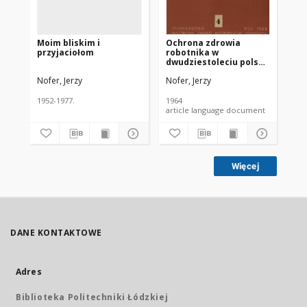
Moim bliskim i
Ochrona zdrowia
VI
przyjaciołom
robotnika w
Ko
dwudziestoleciu polski
Po
ludowej
Nofer, Jerzy
Nofer, Jerzy
Nof
1952-1977.
1964
195
article language document
Więcej
DANE KONTAKTOWE
Adres
Biblioteka Politechniki Łódzkiej