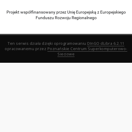
Projekt współfinansowany przez Unię Europejską z Europejskiego
Funduszu Rozwoju Regionalnego
Ten serwis działa dzięki oprogramowaniu
DInGO dLibra 6.2.11
opracowanemu przez
Poznańskie Centrum Superkomputerowo-
Sieciowe