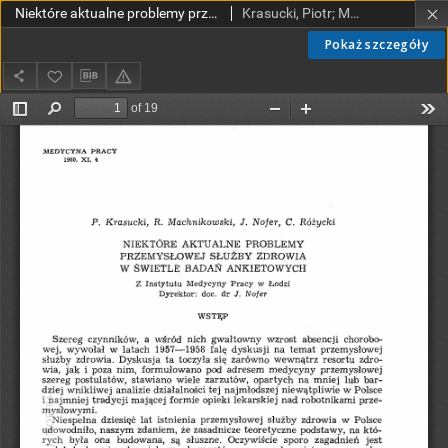
Niektóre aktualne problemy przemysłowej służby zdrowia w świetle badań ankietowych
Krasucki, Piotr; Machnikowski, J; Nofer, Jerzy; Różycki, C
Pokaż szczegóły