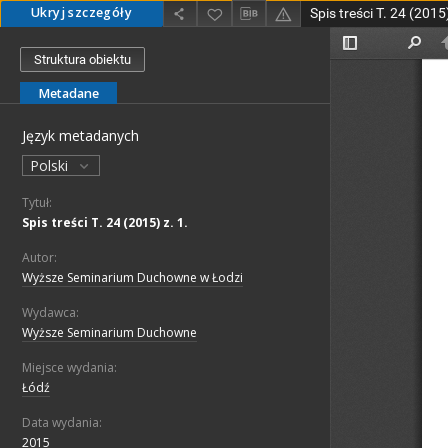
Ukryj szczegóły
Spis treści T. 24 (2015)
Struktura obiektu
Metadane
Język metadanych
Polski
Tytuł:
Spis treści T. 24 (2015) z. 1.
Autor:
Wyższe Seminarium Duchowne w Łodzi
Wydawca:
Wyższe Seminarium Duchowne
Miejsce wydania:
Łódź
Data wydania:
2015