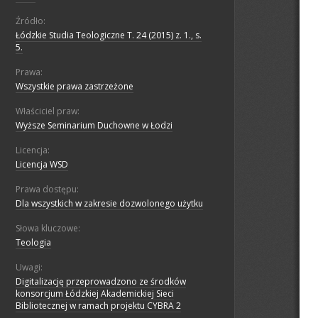
Źródło:
Łódzkie Studia Teologiczne T. 24 (2015) z. 1., s.
5.
Prawa:
Wszystkie prawa zastrzeżone
Właściciel praw:
Wyższe Seminarium Duchowne w Łodzi
Licencja:
Licencja WSD
Prawa dostępu:
Dla wszystkich w zakresie dozwolonego użytku
Słowa kluczowe:
Teologia
Uwagi:
Digitalizację przeprowadzono ze środków
konsorcjum Łódzkiej Akademickiej Sieci
Bibliotecznej w ramach projektu CYBRA 2