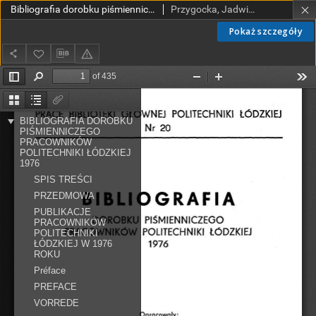
Bibliografia dorobku piśmienniczego pracowników Politechniki Łódzkiej nr 20 1976
Przygocka, Jadwiga (red.); Scegielniak-Wende, Jadwiga (opr.); Garnysz, Czesława. Oprac.; Wojciechowska, Barbara (opr.)
Pokaż szczegóły