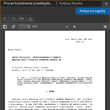
Proces kształcenia przeddyplomowego w zakresie medycyny pracy w opiniach studentów łódzkiej AM
Kubica, Renata
Pokaż szczegóły